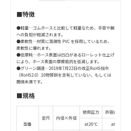
■特徴
●軽量…ゴムホースと比較して軽量なため、手首や腕
への負担が軽減されます。
●柔軟性…材質に高弾性 PVC を採用しているため、
柔軟性に優れます。
●低摩耗…ホース表面は凹凸があるローレット仕上げ
により、ホース表面の摩擦抵抗を低減します。
●グリーン調達…2019年7月22日の改正RoHS指令
（RoHS2.0）10物質群を含有していない、もしくは
閾値未満です。
■規格
使用圧力
許容曲げ半径
定尺
内径×外径
型番
at20℃
at20℃