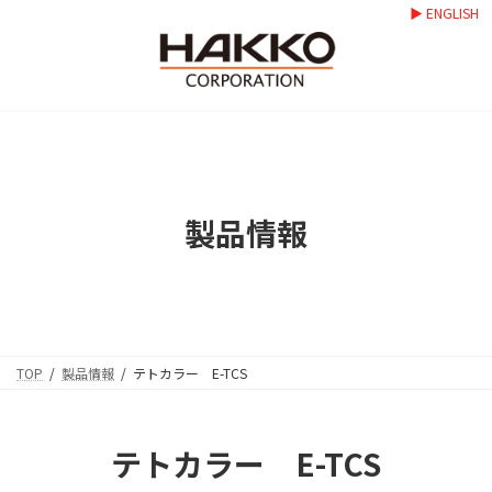
コ
ナ
▶ ENGLISH
ン
ビ
テ
ゲ
ン
ー
ツ
シ
へ
ョ
ス
ン
キ
に
ッ
移
プ
動
製品情報
TOP
製品情報
テトカラー E-TCS
テトカラー E-TCS