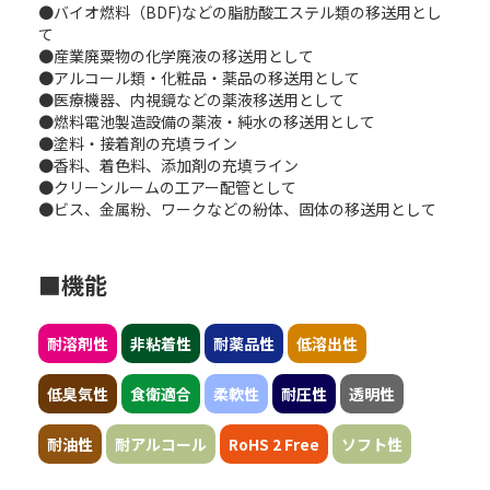
●バイオ燃料（BDF)などの脂肪酸工ステル類の移送用とし
て
●産業廃粟物の化学廃液の移送用として
●アルコール類・化粧品・薬品の移送用として
●医療機器、内視鏡などの薬液移送用として
●燃料電池製造設備の薬液・純水の移送用として
●塗料・接着剤の充填ライン
●香料、着色料、添加剤の充填ライン
●クリーンルームの工アー配管として
●ビス、金属粉、ワークなどの紛体、固体の移送用として
■機能
耐溶剤性
非粘着性
耐薬品性
低溶出性
低臭気性
食衛適合
柔軟性
耐圧性
透明性
耐油性
耐アルコール
RoHS 2 Free
ソフト性