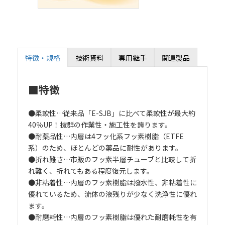
特徴・規格
技術資料
専用継手
関連製品
■特徴
●柔軟性…従来品「E-SJB」に比べて柔軟性が最大約
40％UP！抜群の作業性・施工性を誇ります。
●耐薬品性…内層は4フッ化系フッ素樹脂（ETFE
系）のため、ほとんどの薬品に耐性があります。
●折れ難さ…市販のフッ素半層チューブと比較して折
れ難く、折れてもある程度復元します。
●非粘着性…内層のフッ素樹脂は撥水性、非粘着性に
優れているため、流体の液残りが少なく洗浄性に優れ
ます。
●耐磨耗性…内層のフッ素樹脂は優れた耐磨耗性を有