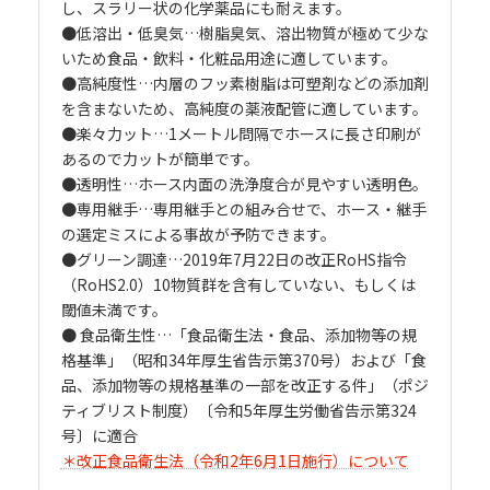
し、スラリー状の化学薬品にも耐えます。
●低溶出・低臭気…樹脂臭気、溶出物質が極めて少な
いため食品・飲料・化粧品用途に適しています。
●高純度性…内層のフッ素樹脂は可塑剤などの添加剤
を含まないため、高純度の薬液配管に適しています。
●楽々力ット…1メートル問隔でホースに長さ印刷が
あるので力ットが簡単です。
●透明性…ホース内面の洗浄度合が見やすい透明色。
●専用継手…専用継手との組み合せで、ホース・継手
の選定ミスによる事故が予防できます。
●グリーン調達…2019年7月22日の改正RoHS指令
（RoHS2.0）10物質群を含有していない、もしくは
閾値未満です。
● 食品衛生性…「食品衛生法・食品、添加物等の規
格基準」（昭和34年厚生省告示第370号）および「食
品、添加物等の規格基準の一部を改正する件」（ポジ
ティブリスト制度）〔令和5年厚生労働省告示第324
号〕に適合
＊改正食品衛生法（令和2年6月1日施行）について