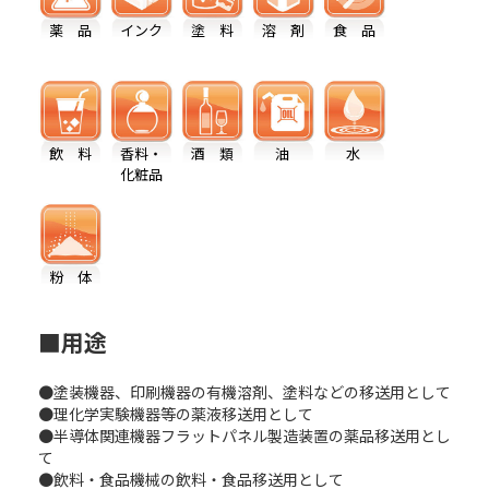
薬 品
インク
塗 料
溶 剤
食 品
飲 料
香料・
酒 類
油
水
化粧品
粉 体
■用途
●塗装機器、印刷機器の有機溶剤、塗料などの移送用として
●理化学実験機器等の薬液移送用として
●半導体関連機器フラットパネル製造装置の薬品移送用とし
て
●飲料・食品機械の飲料・食品移送用として