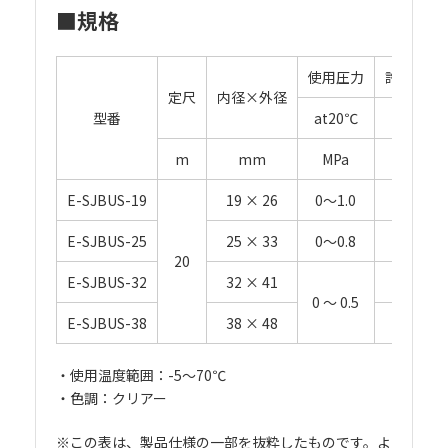
■規格
使用圧力
許容曲げ
定尺
内径×外径
型番
at20℃
at20
m
mm
MPa
mm
E-SJBUS-19
19 × 26
0～1.0
135
E-SJBUS-25
25 × 33
0～0.8
175
20
E-SJBUS-32
32 × 41
225
0 ～ 0.5
E-SJBUS-38
38 × 48
265
・使用温度範囲：-5～70℃
・色調：クリアー
※この表は、製品仕様の一部を抜粋したものです。よ