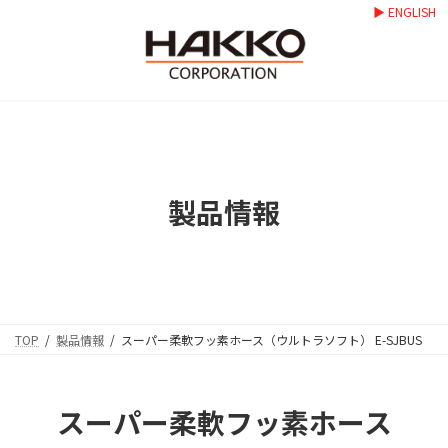
コ
ナ
▶ ENGLISH
ン
ビ
テ
ゲ
ン
ー
ツ
シ
へ
ョ
ス
ン
キ
に
ッ
移
プ
動
製品情報
TOP
製品情報
スーパー柔軟フッ素ホース（ウルトラソフト） E-SJBUS
スーパー柔軟フッ素ホース