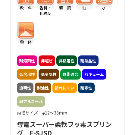
飲 料
香料・
酒 類
油
水
化粧品
粉 体
耐溶剤性
非塩ビ
非粘着性
耐薬品性
低溶出性
低臭気性
食衛適合
バキューム
透明性
耐油性
折れにくい
耐寒性
耐アルコール
内径サイズ：φ12～38mm
導電スーパー柔軟フッ素スプリン
グ E-SJSD