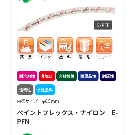
・八興からの提案
内層がETFE系フッ素樹脂の、ペイントフレック
E-PFF
ス・フッ素（アース線入り）【E-PFFG】を提案
いたしました。ETFE系フッ素樹脂は国内の様々
な印刷・塗料工場で実績のある材質であり、有
機溶剤には優れた耐性を有します。
薬 品
インク
塗 料
溶 剤
エアー
また、洗浄用のシンナーにも問題なく使うこと
ができます。フライパンのフッ素コーティング
耐溶剤性
非塩ビ
非粘着性
耐薬品性
耐圧性
と同様、平滑性に優れているため洗浄時間の短
透明性
水性塗料
縮にもつながります。
内径サイズ：φ6.5mm
採用いただいた結果、溶剤塗料・シンナーとも
ペイントフレックス・ナイロン E-
に膨潤することがなく、安心して使えるうえ、
PFN
ウレタンホースよりも長寿命なため交換頻度を
抑制することができました。