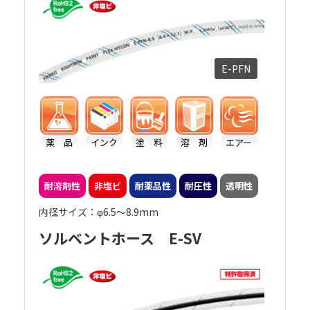
E-PFN
薬 品
インク
塗 料
溶 剤
エアー
耐溶剤性
非塩ビ
耐薬品性
耐圧性
透明性
内径サイズ：φ6.5～8.9mm
ソルベントホース E-SV
ペイントフレックス・フッ素
（アース線入り）【E-PFFG】