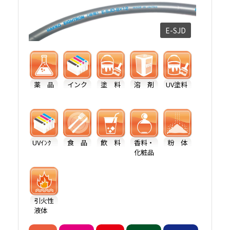
E-SJD
薬 品
インク
塗 料
溶 剤
UV塗料
UVｲﾝｸ
食 品
飲 料
香料・
粉 体
化粧品
引火性
液体