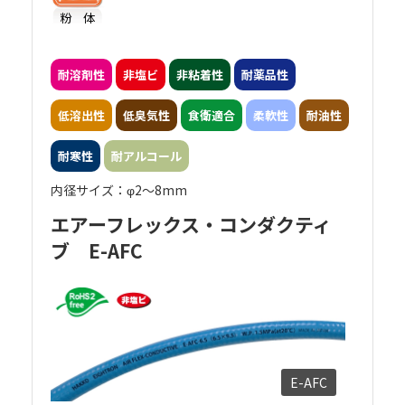
粉 体
耐溶剤性
非塩ビ
非粘着性
耐薬品性
低溶出性
低臭気性
食衛適合
柔軟性
耐油性
耐寒性
耐アルコール
内径サイズ：φ2～8mm
エアーフレックス・コンダクティ
ブ E-AFC
E-AFC