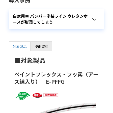
自家用車 バンパー塗装ライン ウレタンホ
ースが膨潤してしまう
採用製品：ペイントフレックス・フ
対象製品
技術資料
ッ素【E-PFF】
流体：溶剤塗料、シンナー
■対象製品
採用ポイント：耐溶剤性、耐シンナ
ペイントフレックス・フッ素（アー
ー性
ス線入り） E-PFFG
・ユーザー課題
自家用車のバンパーの塗装工場様では、様々な