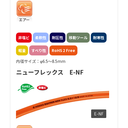
エアー
非塩ビ
柔軟性
耐圧性
移動ツール
耐寒性
軽量
すべり性
RoHS 2 Free
内径サイズ：φ6.5～8.5mm
ニューフレックス E-NF
E-NF