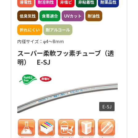
導電性
耐溶剤性
非塩ビ
非粘着性
耐薬品性
低臭気性
食衛適合
UVカット
耐油性
折れにくい
耐アルコール
内径サイズ：φ4～8mm
スーパー柔軟フッ素チューブ（透
明） E-SJ
E-SJ