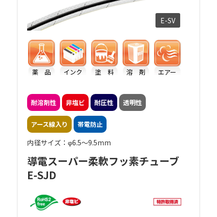
E-SV
薬 品
インク
塗 料
溶 剤
エアー
耐溶剤性
非塩ビ
耐圧性
透明性
アース線入り
帯電防止
内径サイズ：φ6.5～9.5mm
導電スーパー柔軟フッ素チューブ
E-SJD