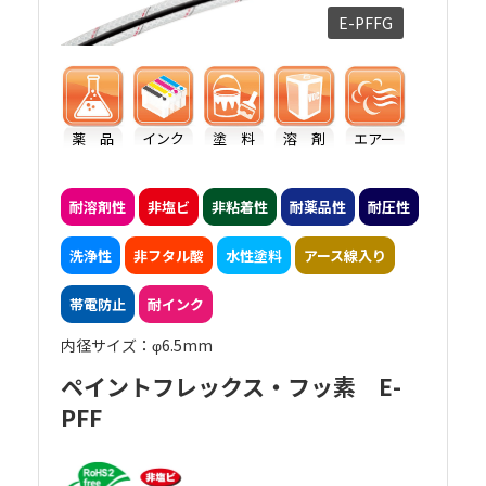
色調の有機溶剤塗料のスプレーガン用ホースと
E-PFFG
して、長年ウレタンホースを使用していまし
た。数か月使用するとホースがぶよぶよに膨潤
して柔らかくなり、さらにシンナーでホース内
面を洗浄するとその劣化は促進されていまし
薬 品
インク
塗 料
溶 剤
エアー
た。交換時期の目安としていたものの、有機溶
剤の噴出等、安全性に問題が生じたため長寿命
で安心な塗装用ホースを探していました。
耐溶剤性
非塩ビ
非粘着性
耐薬品性
耐圧性
洗浄性
非フタル酸
水性塗料
アース線入り
帯電防止
耐インク
内径サイズ：φ6.5mm
ペイントフレックス・フッ素 E-
PFF