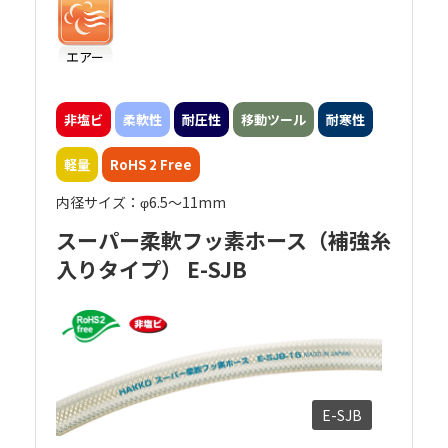
エアー
非塩ビ
柔軟性
耐圧性
移動ツール
耐寒性
軽量
RoHS 2 Free
内径サイズ：φ6.5～11mm
スーパー柔軟フッ素ホース（補強糸
入りタイプ） E-SJB
E-SJB