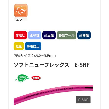
エアー
非塩ビ
柔軟性
耐圧性
移動ツール
耐寒性
軽量
帯電防止
内径サイズ：φ6.5～8.9mm
ソフトニューフレックス E-SNF
E-SNF