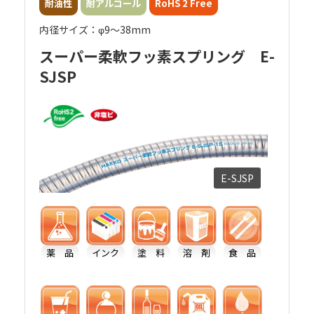
耐油性
耐アルコール
RoHS 2 Free
内径サイズ：φ9～38mm
スーパー柔軟フッ素スプリング E-
SJSP
E-SJSP
薬 品
インク
塗 料
溶 剤
食 品