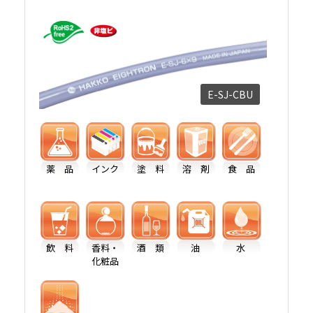
E-SJ-CBU
薬 品
インク
塗 料
溶 剤
食 品
飲 料
香料・
酒 類
油
水
化粧品