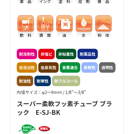
薬 品
インク
塗 料
溶 剤
食 品
飲 料
酒 類
油
水
粉 体
耐溶剤性
非塩ビ
非粘着性
耐薬品性
低溶出性
低臭気性
食衛適合
柔軟性
透明性
耐油性
耐寒性
耐アルコール
内径サイズ：φ2～9mm / 1/8"～3/8"
スーパー柔軟フッ素チューブ ブラ
ック E-SJ-BK