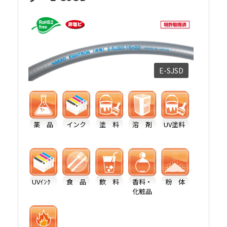
E-SJSD
薬 品
インク
塗 料
溶 剤
UV塗料
UVｲﾝｸ
食 品
飲 料
香料・
粉 体
化粧品