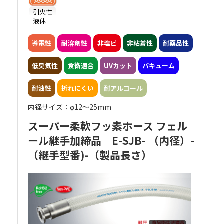
引火性
液体
導電性
耐溶剤性
非塩ビ
非粘着性
耐薬品性
低臭気性
食衛適合
UVカット
バキューム
耐油性
折れにくい
耐アルコール
内径サイズ：φ12～25mm
スーパー柔軟フッ素ホース フェル
ール継手加締品 E-SJB- （内径）-
（継手型番)-（製品長さ）