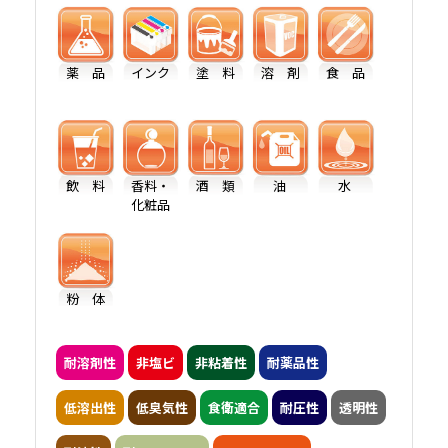
薬 品
インク
塗 料
溶 剤
食 品
飲 料
香料・
酒 類
油
水
化粧品
粉 体
耐溶剤性
非塩ビ
非粘着性
耐薬品性
低溶出性
低臭気性
食衛適合
耐圧性
透明性