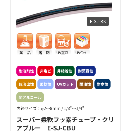
E-SJ-BK
薬 品
溶 剤
UV塗料
UVｲﾝｸ
耐溶剤性
非塩ビ
非粘着性
耐薬品性
低溶出性
柔軟性
UVカット
耐油性
耐寒性
耐アルコール
内径サイズ：φ2～8mm / 1/8"～1/4"
スーパー柔軟フッ素チューブ・クリ
アブルー E-SJ-CBU