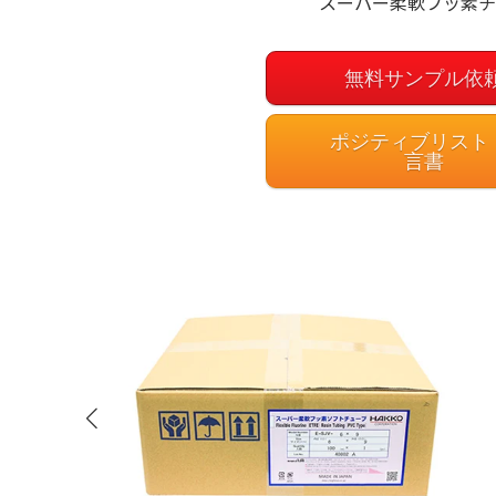
スーパー柔軟フッ素チ
無料サンプル依
ポジティブリスト
言書