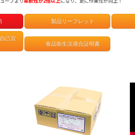
ューブより
柔軟性が2倍以上
になり、更に作業性が向上！
頼
製品リーフレット
 自己宣
食品衛生法適合証明書