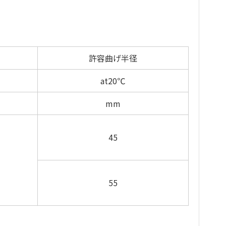
許容曲げ半径
at20℃
mm
45
55