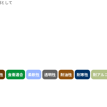
用として
性
食衛適合
柔軟性
透明性
耐油性
耐寒性
耐アル