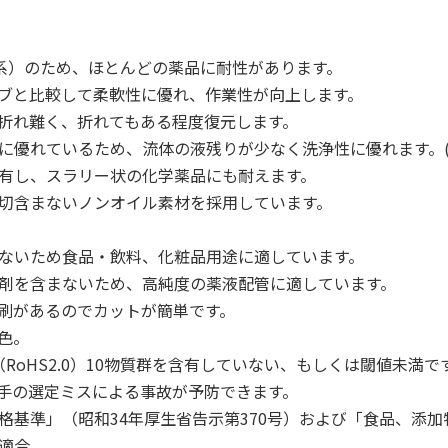
 系）のため、ほとんどの薬品に耐性があります。
ーブと比較して柔軟性に優れ、作業性が向上します。
て折れ難く、折れてもある程度復元します。
に優れているため、流体の液残りが少なく洗浄性に優れます。(
を有し、スラリー状の化学薬品にも耐えます。
一切含まないノンオイル素材を採用しています。
少ないため食品・飲料、化粧品用途に適しています。
加剤を含まないため、高純度の薬液配管に適しています。
印刷があるのでカットが簡単です。
色。
令（RoHS2.0）10物質群を含有していない、もしくは閾値未満で
継手の選定ミスによる事故が予防できます。
格基準」（昭和34年厚生省告示第370号）および「食品、添
に適合