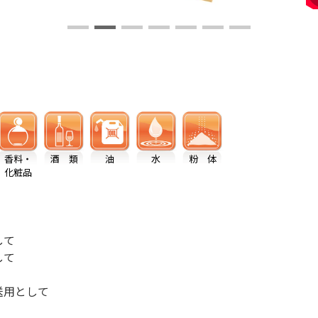
香料・
酒 類
油
水
粉 体
化粧品
して
して
送用として