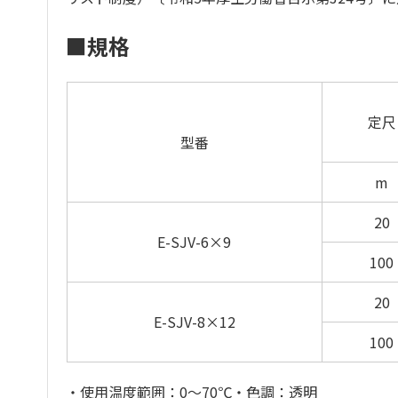
■規格
定尺
型番
m
20
E-SJV-6×9
100
20
E-SJV-8×12
100
・使用温度範囲：0～70℃・色調：透明