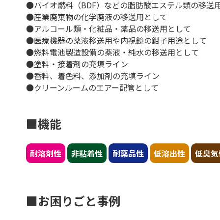
●バイオ燃料（BDF）などの脂肪酸エステル類の移送
●産業廃棄物の化学廃液の移送用として
●アルコール類・化粧品・薬品の移送用として
●医療機器の薬液移送用や内視鏡の鉗子用途として
●燃料電池製造設備の薬液・純水の移送用として
●塗料・接着剤の充填ライン
●香料、着色料、添加剤の充填ライン
●クリーンルームのエアー配管として
■機能
耐溶剤性
非粘着性
耐薬品性
低溶出性
低臭気
■お困りごと事例