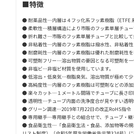
■特徴
● 耐薬品性…内層は４フッ化系フッ素樹脂（ETFE
● 柔軟性…積層構造により市販のフッ素単層チュ
● 折れ難さ…市販のフッ素単層チューブと比較し
● 非粘着性…内層のフッ素樹脂は撥水性、非粘着性
● 耐磨耗性…内層のフッ素樹脂は優れた耐磨耗性
● 可塑剤フリー…溶出物質の要因となる可塑剤を
● 非塩ビ…非塩ビ材質を使用しています。
● 低溶出・低臭気…樹脂臭気、溶出物質が極めて
● 高純度性…内層のフッ素樹脂は可塑剤などの添
● 楽々カット…１メートル間隔でチューブに長さ
● 透明性…チューブ内面の洗浄度合が見やすい透明
● グリーン調達…2019年7月22日の改正RoHS指
● 専用継手…専用継手との組合せで、チューブ・
● 食品衛生性…「食品衛生法・食品、添加物等の規
リスト制度）〔令和5年厚生労働省告示第324号〕