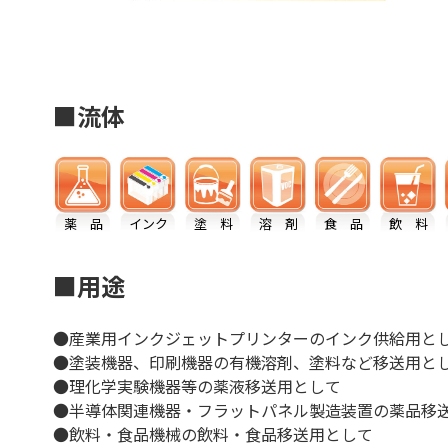
■流体
薬 品
インク
塗 料
溶 剤
食 品
飲 料
■用途
●産業用インクジェットプリンターのインク供給用と
●塗装機器、印刷機器の有機溶剤、塗料など移送用と
●理化学実験機器等の薬液移送用として
●半導体関連機器・フラットパネル製造装置の薬品移
●飲料・食品機械の飲料・食品移送用として