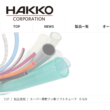
コ
ナ
ン
ビ
テ
ゲ
ン
ー
ツ
シ
TOP
NEWS
製品一覧
オー
へ
ョ
ス
ン
キ
に
ッ
移
プ
動
TOP
製品情報
スーパー柔軟フッ素ソフトチューブ E-SJV