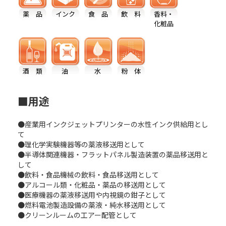
薬 品
インク
食 品
飲 料
香料・
化粧品
酒 類
油
水
粉 体
■用途
●産業用インクジェットプリンターの水性インク供給用とし
て
●理化学実験機器等の薬液移送用として
●半導体関連機器・フラットパネル製造装置の薬品移送用と
して
●飲料・食品機械の飲料・食品移送用として
●アルコール類・化粧品・薬品の移送用として
●医療機器の薬液移送用や内視鏡の鉗子として
●燃料電池製造設備の薬液・純水移送用として
●クリーンルームの工アー配管として