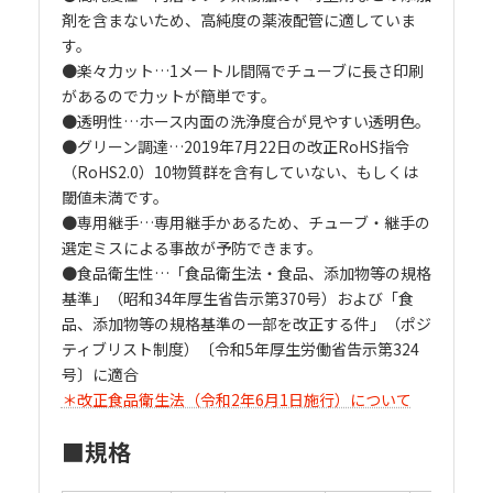
剤を含まないため、高純度の薬液配管に適していま
す。
●楽々力ット…1メートル間隔でチューブに長さ印刷
があるので力ットが簡単です。
●透明性…ホース内面の洗浄度合が見やすい透明色。
●グリーン調達…2019年7月22日の改正RoHS指令
（RoHS2.0）10物質群を含有していない、もしくは
閾値未満です。
●専用継手…専用継手かあるため、チューブ・継手の
選定ミスによる事故が予防できます。
●食品衛生性…「食品衛生法・食品、添加物等の規格
基準」（昭和34年厚生省告示第370号）および「食
品、添加物等の規格基準の一部を改正する件」（ポジ
ティブリスト制度）〔令和5年厚生労働省告示第324
号〕に適合
＊改正食品衛生法（令和2年6月1日施行）について
■規格