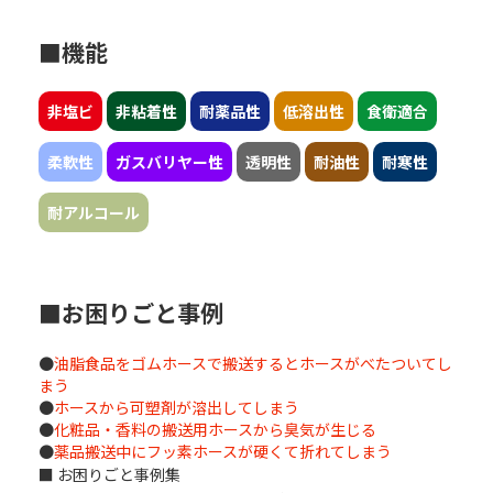
■機能
非塩ビ
非粘着性
耐薬品性
低溶出性
食衛適合
柔軟性
ガスバリヤー性
透明性
耐油性
耐寒性
耐アルコール
■お困りごと事例
●
油脂食品をゴムホースで搬送するとホースがべたついてし
まう
●
ホースから可塑剤が溶出してしまう
●
化粧品・香料の搬送用ホースから臭気が生じる
●
薬品搬送中にフッ素ホースが硬くて折れてしまう
■ お困りごと事例集