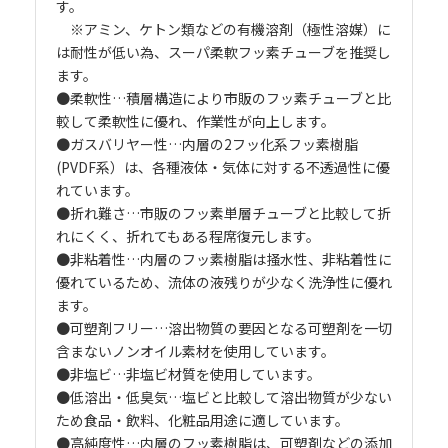
す。
※アミン、ケトン類などの有機溶剤（極性溶媒）に
は耐性が低い為、スーパ柔軟フッ素チューブを推奨し
ます。
●柔軟性…積層構造により市販のフッ素チューブと比
較して柔軟性に優れ、作業性が向上します。
●ガスバリヤー性…内層の2フッ化系フッ素樹脂
(PVDF系）は、各種液体・気体に対する不透過性に優
れています。
●折れ難さ…市販のフッ素単層チューブと比較して折
れにくく、折れてもある程席復元します。
●非粘着性…内層のフッ素樹脂は掻水性、非粘着性に
優れているため、流体の液残りが少なく洗浄性に優れ
ます。
●可塑剤フリー…溶出物質の要因となる可塑剤を一切
含まないノンオイル素材を使用しています。
●非塩ビ…非塩ビ材質を使用しています。
●低溶出・低臭気…塩ビと比較して溶出物質が少ない
ため食品・飲料、化粧品用途に適しています。
●高純度性…内層のフッ素樹脂は、可塑剤などの添加