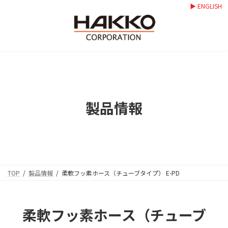
コ
ナ
▶ ENGLISH
ン
ビ
テ
ゲ
ン
ー
ツ
シ
へ
ョ
ス
ン
キ
に
ッ
移
プ
動
製品情報
TOP
製品情報
柔軟フッ素ホース（チューブタイプ） E-PD
柔軟フッ素ホース（チューブ